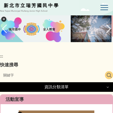
跳
新北市立瑞芳國民中學
到
New Taipei Municipal Ruifang Junior High School
主
要
內
容
區
:::
快速搜尋
資訊分類清單
資訊分類清單
活動宣導