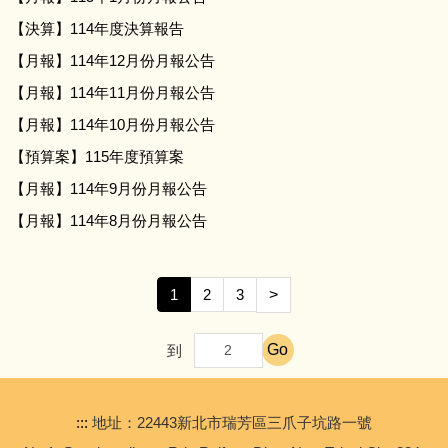
進修部
【決算】114年度決算報告
【月報】114年12月份月報公告
輔導處
【月報】114年11月份月報公告
【月報】114年10月份月報公告
總務處
【預算案】115年度預算案
學務處
【月報】114年9月份月報公告
【月報】114年8月份月報公告
教務處
【校外轉知】2026年六福永續獎比賽
1
2
3
>
【專任運動教練甄選】公告本校114學年度代理羽球專任
Go
到
運動教練甄選簡章
:::
地址：22443新北市瑞芳區三爪子坑路一號