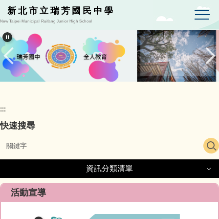
跳
新北市立瑞芳國民中學
到
New Taipei Municipal Ruifang Junior High School
主
要
內
容
區
:::
快速搜尋
資訊分類清單
資訊分類清單
活動宣導