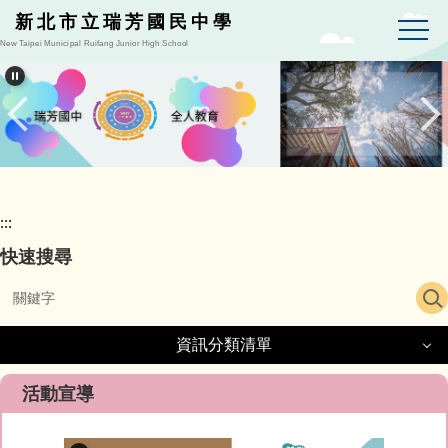
跳
新北市立瑞芳國民中學
到
New Taipei Municipal Ruifang Junior High School
主
要
內
容
區
:::
快速搜尋
資訊分類清單
資訊分類清單
活動宣導