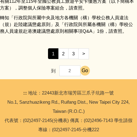
有關112年至115年全國公教員工旅遊平安卡優惠方案（以下簡稱本
方案），調整個人保險專案組合，請查照。
進修部
轉知「行政院與所屬中央及地方各機關（構）學校公務人員違法
輔導處
（規）赴陸建議懲處原則」及「行政院與所屬各機關（構）學校公
務人員違規赴港澳建議懲處原則相關事項Q&A」1份，請查照。
總務處
1
2
3
>
學務處
Go
到
教務處
【校外轉知】2026年六福永續獎比賽
:::
地址：22443新北市瑞芳區三爪子坑路一號
No.1, Sanzhuazikeng Rd., Ruifang Dist., New Taipei City 224,
【專任運動教練甄選】公告本校114學年度代理羽球專任
運動教練甄選簡章
Taiwan (R.O.C.)
代表號：(02)2497-2145(分機表) 傳真：(02)2496-7143 學生請假
專線：(02)2497-2145-分機222