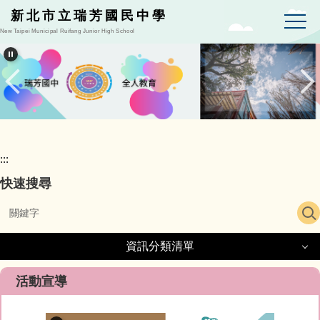
跳
新北市立瑞芳國民中學
到
New Taipei Municipal Ruifang Junior High School
主
要
內
容
區
:::
快速搜尋
資訊分類清單
資訊分類清單
活動宣導