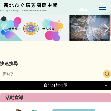
跳
新北市立瑞芳國民中學
到
New Taipei Municipal Ruifang Junior High School
主
要
內
容
區
:::
快速搜尋
資訊分類清單
資訊分類清單
活動宣導