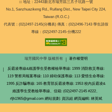
:::
地址：22443新北市瑞芳區三爪子坑路一號
進修部
No.1, Sanzhuazikeng Rd., Ruifang Dist., New Taipei City 224,
Taiwan (R.O.C.)
輔導處
代表號：(02)2497-2145(分機表) 傳真：(02)2496-7143 學生請假
專線：(02)2497-2145-分機222
總務處
學務處
瑞芳國民中學 版權所有
著作權聲明
教務處
反霸凌專線&維護學生受教權檢舉專線: 1999 消防救災專線:
【校外轉知】2026年六福永續獎比賽
119 警察局報案專線: 110 婦幼保護專線: 113 愛惜生命專線:
1995 反詐騙專線: 165 教育部反霸凌專線: 1953 校內反霸凌&
【專任運動教練甄選】公告本校114學年度代理羽球專任
運動教練甄選簡章
維護學生受教檢舉專線、信箱: (02)2497-2145 #222、
rfjh1965@gmail.com 網站規劃: 資訊組 網頁編輯: 林英斌