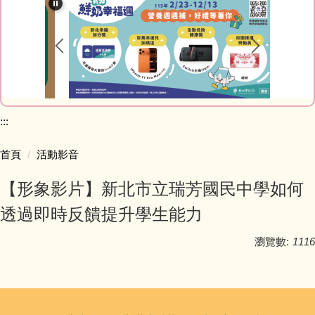
最新消息
教師Blog
榮譽榜網站
家庭教育專區
:::
研習資訊
首頁
活動影音
【形象影片】新北市立瑞芳國民中學如何
網路資源
透過即時反饋提升學生能力
會計室
瀏覽數:
1116
人事室
幼兒園