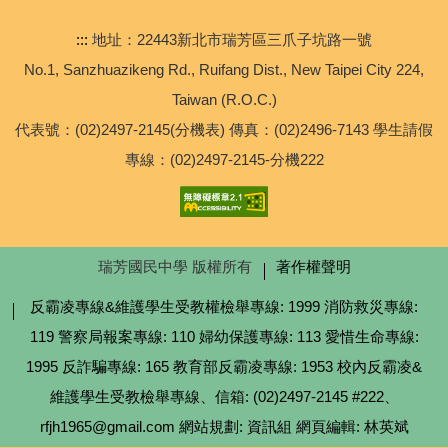
進修部
:::
地址：22443新北市瑞芳區三爪子坑路一號
No.1, Sanzhuazikeng Rd., Ruifang Dist., New Taipei City 224,
輔導處
Taiwan (R.O.C.)
代表號：(02)2497-2145(分機表) 傳真：(02)2496-7143 學生請假
總務處
專線：(02)2497-2145-分機222
學務處
教務處
瑞芳國民中學 版權所有
著作權聲明
【校外轉知】2026年六福永續獎比賽
反霸凌專線&維護學生受教權檢舉專線: 1999 消防救災專線:
119 警察局報案專線: 110 婦幼保護專線: 113 愛惜生命專線:
【專任運動教練甄選】公告本校114學年度代理羽球專任
運動教練甄選簡章
1995 反詐騙專線: 165 教育部反霸凌專線: 1953 校內反霸凌&
維護學生受教檢舉專線、信箱: (02)2497-2145 #222、
rfjh1965@gmail.com 網站規劃: 資訊組 網頁編輯: 林英斌