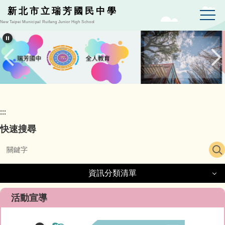
跳
新北市立瑞芳國民中學
到
New Taipei Municipal Ruifang Junior High School
主
要
內
容
區
:::
快速搜尋
資訊分類清單
資訊分類清單
活動宣導