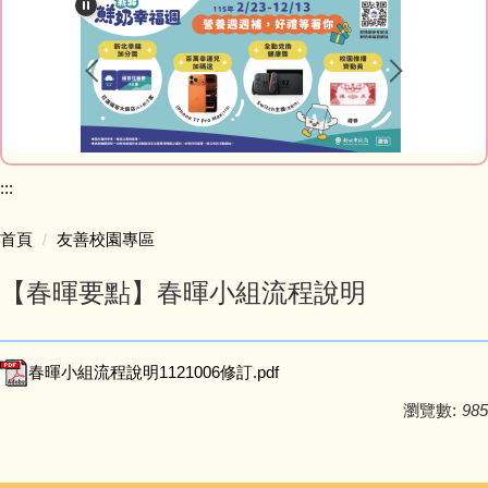
最新消息
教師Blog
榮譽榜網站
家庭教育專區
:::
研習資訊
首頁
友善校園專區
【春暉要點】春暉小組流程說明
網路資源
會計室
春暉小組流程說明1121006修訂.pdf
人事室
瀏覽數:
985
幼兒園