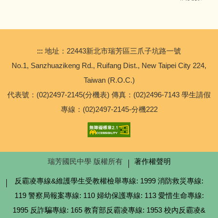
進修部
輔導處
:::
地址：22443新北市瑞芳區三爪子坑路一號
總務處
No.1, Sanzhuazikeng Rd., Ruifang Dist., New Taipei City 224,
Taiwan (R.O.C.)
學務處
代表號：(02)2497-2145(分機表) 傳真：(02)2496-7143 學生請假
專線：(02)2497-2145-分機222
教務處
【校外轉知】2026年六福永續獎比賽
瑞芳國民中學 版權所有
著作權聲明
【專任運動教練甄選】公告本校114學年度代理羽球專任
運動教練甄選簡章
反霸凌專線&維護學生受教權檢舉專線: 1999 消防救災專線:
119 警察局報案專線: 110 婦幼保護專線: 113 愛惜生命專線:
1995 反詐騙專線: 165 教育部反霸凌專線: 1953 校內反霸凌&