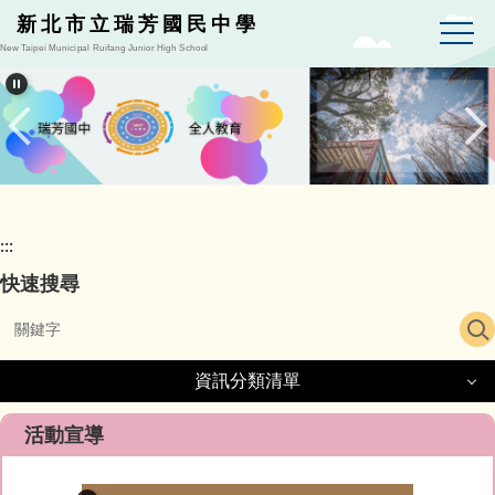
跳
新北市立瑞芳國民中學
到
New Taipei Municipal Ruifang Junior High School
主
要
內
容
區
:::
快速搜尋
資訊分類清單
資訊分類清單
活動宣導