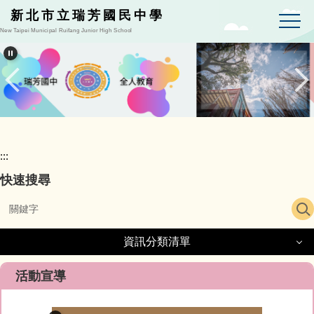
跳
新北市立瑞芳國民中學
到
New Taipei Municipal Ruifang Junior High School
主
要
內
容
區
:::
快速搜尋
資訊分類清單
資訊分類清單
活動宣導