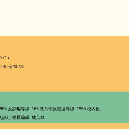
O.C.)
2145-分機222
95 反詐騙專線: 165 教育部反霸凌專線: 1953 校內反
劃: 資訊組 網頁編輯: 林英斌