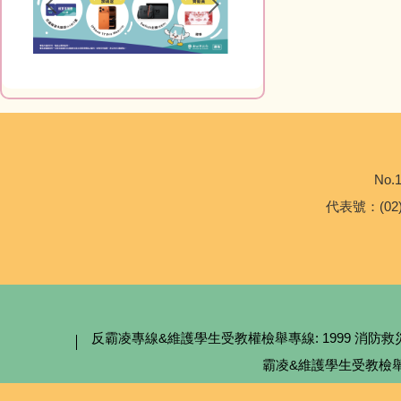
No.1
代表號：(02)2
反霸凌專線&維護學生受教權檢舉專線: 1999 消防救災專線:
霸凌&維護學生受教檢舉專線、信