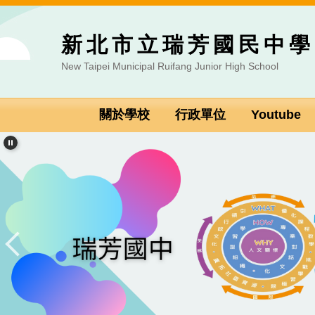
跳
到
新北市立瑞芳國民中學
主
要
New Taipei Municipal Ruifang Junior High School
內
容
區
關於學校
行政單位
Youtube