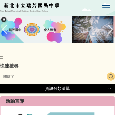
跳
新北市立瑞芳國民中學
到
New Taipei Municipal Ruifang Junior High School
主
要
內
容
區
:::
快速搜尋
資訊分類清單
資訊分類清單
活動宣導