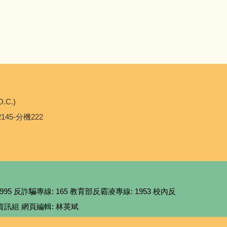
O.C.)
2145-分機222
95 反詐騙專線: 165 教育部反霸凌專線: 1953 校內反
劃: 資訊組 網頁編輯: 林英斌