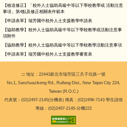
【檢送修正】「校外人士協助高級中等以下學校教學或 活動注意
進修部
事項」第4點及修正相關表件範本
【申請表單】瑞芳國中校外人士支援教學申請表
輔導處
【協助教學】校外人士協助高級中等以下學校教學或活動注意事
項附件
總務處
【協助教學】校外人士協助高級中等以下學校教學活動注意事項
學務處
【申請表單】瑞芳國中校外人士支援教學審查表
教務處
:::
地址：22443新北市瑞芳區三爪子坑路一號
【校外轉知】2026年六福永續獎比賽
No.1, Sanzhuazikeng Rd., Ruifang Dist., New Taipei City 224,
Taiwan (R.O.C.)
【專任運動教練甄選】公告本校114學年度代理羽球專任
代表號：(02)2497-2145(分機表) 傳真：(02)2496-7143 學生請假
運動教練甄選簡章
專線：(02)2497-2145-分機222