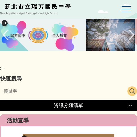
跳
新北市立瑞芳國民中學
到
New Taipei Municipal Ruifang Junior High School
主
要
內
容
區
:::
快速搜尋
資訊分類清單
資訊分類清單
活動宣導