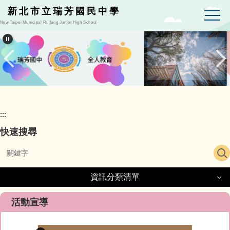
跳
新北市立瑞芳國民中學
到
New Taipei Municipal Ruifang Junior High School
主
要
內
容
區
:::
快速搜尋
資訊分類清單
資訊分類清單
活動宣導