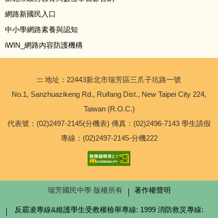
進修部
網路新國民入口
中小學網路素養與認知
輔導處
iWIN_網路內容防護機構
總務處
:::
地址：22443新北市瑞芳區三爪子坑路一號
學務處
No.1, Sanzhuazikeng Rd., Ruifang Dist., New Taipei City 224,
Taiwan (R.O.C.)
教務處
代表號：(02)2497-2145(分機表) 傳真：(02)2496-7143 學生請假
專線：(02)2497-2145-分機222
【校外轉知】2026年六福永續獎比賽
【專任運動教練甄選】公告本校114學年度代理羽球專任
運動教練甄選簡章
瑞芳國民中學 版權所有
著作權聲明
反霸凌專線&維護學生受教權檢舉專線: 1999 消防救災專線: